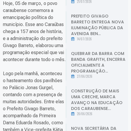
21/07/2026
Hoje, 05 de março, o povo
caraubense comemora a
PREFEITO GIVAGO
emancipação política do
BARRETO ENTREGA NOVA
município. Esse ano Caraúbas
ILUMINAÇÃO PÚBLICA DA
chega a 157 anos de história,
AVENIDA BEN...
e a administração do prefeito
14/07/2026
Givago Barreto, elaborou uma
programação especial que vai
QUEBRAR DA BARRA COM
BANDA GRAFITH, ENCERRA
acontecer durante todo o mês.
OFICIALMENTE A
PROGRAMAÇÃO...
Logo pela manhã, aconteceu
27/06/2026
o hasteamento dos pavilhões
no Palácio Jonas Gurgel,
CONSTRUÇÃO DE MAIS
contando com a presença de
UMA CRECHE, MARCA
muitas autoridades. Entre elas
AVANÇO NA EDUCAÇÃO
DOS CARAUBENSE...
o Prefeito Givago Barreto,
20/06/2026
acompanhado da Primeira
Dama Eduarda Rosado, como
NOVA SECRETÁRIA DA
também a Vice-prefeita Kátia