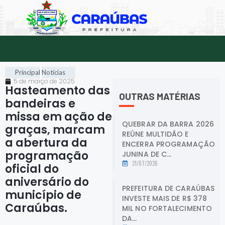
Principal
Notícias
5 de março de 2025
Hasteamento das
OUTRAS MATÉRIAS
bandeiras e
missa em ação de
QUEBRAR DA BARRA 2026
graças, marcam
REÚNE MULTIDÃO E
a abertura da
ENCERRA PROGRAMAÇÃO
programação
JUNINA DE C...
21/07/2026
oficial do
aniversário do
PREFEITURA DE CARAÚBAS
município de
INVESTE MAIS DE R$ 378
Caraúbas.
.
MIL NO FORTALECIMENTO
DA...