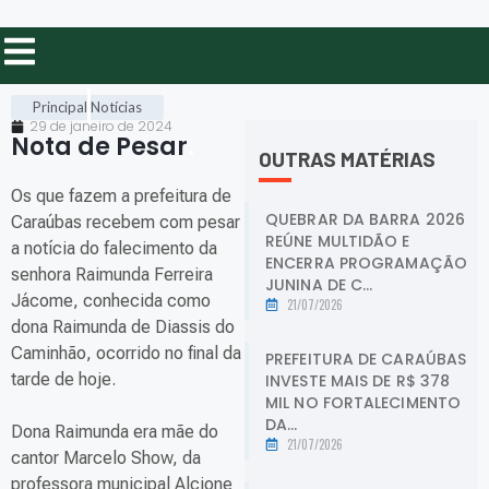
Principal
Notícias
29 de janeiro de 2024
Nota de Pesar
.
OUTRAS MATÉRIAS
Os que fazem a prefeitura de
QUEBRAR DA BARRA 2026
Caraúbas recebem com pesar
REÚNE MULTIDÃO E
a notícia do falecimento da
ENCERRA PROGRAMAÇÃO
senhora Raimunda Ferreira
JUNINA DE C...
Jácome, conhecida como
21/07/2026
dona Raimunda de Diassis do
Caminhão, ocorrido no final da
PREFEITURA DE CARAÚBAS
tarde de hoje.
INVESTE MAIS DE R$ 378
MIL NO FORTALECIMENTO
DA...
Dona Raimunda era mãe do
21/07/2026
cantor Marcelo Show, da
professora municipal Alcione