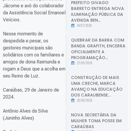
PREFEITO GIVAGO
Jácome e avó do colaborador
BARRETO ENTREGA NOVA
da Assistência Social Emanoel
ILUMINAÇÃO PÚBLICA DA
Vinícios.
AVENIDA BEN...
14/07/2026
Nesse momento de
QUEBRAR DA BARRA COM
despedida e pesar, os
BANDA GRAFITH, ENCERRA
gestores municipais são
OFICIALMENTE A
solidários com os familiares e
PROGRAMAÇÃO...
amigos de dona Raimunda e
27/06/2026
rogam a Deus que a acolha em
seu Reino de Luz.
CONSTRUÇÃO DE MAIS
UMA CRECHE, MARCA
AVANÇO NA EDUCAÇÃO
Caraúbas, 29 de Janeiro de
DOS CARAUBENSE...
2024.
20/06/2026
Antônio Alves da Silva
NOVA SECRETÁRIA DA
(Juninho Alves)
MULHER TOMA POSSE EM
CARAÚBAS