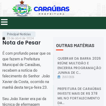
Principal
Notícias
23 de abril de 2024
Nota de Pesar
.
OUTRAS MATÉRIAS
É com profundo pesar que os
QUEBRAR DA BARRA 2026
que fazem a Prefeitura
REÚNE MULTIDÃO E
Municipal de Caraúbas,
ENCERRA PROGRAMAÇÃO
recebem a notícia do
JUNINA DE C...
falecimento do Senhor João
21/07/2026
Xavier da Costa, ocorrido na
manhã desta terça-feira 23.
PREFEITURA DE CARAÚBAS
INVESTE MAIS DE R$ 378
MIL NO FORTALECIMENTO
Seu João Xavier era pai da
DA...
técnica de efermagem