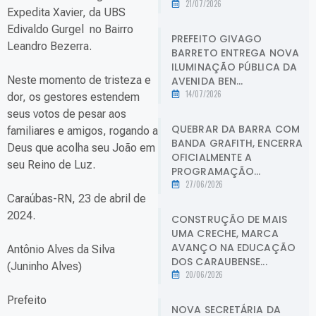
21/07/2026
Expedita Xavier, da UBS
Edivaldo Gurgel no Bairro
PREFEITO GIVAGO
Leandro Bezerra.
BARRETO ENTREGA NOVA
ILUMINAÇÃO PÚBLICA DA
Neste momento de tristeza e
AVENIDA BEN...
14/07/2026
dor, os gestores estendem
seus votos de pesar aos
QUEBRAR DA BARRA COM
familiares e amigos, rogando a
BANDA GRAFITH, ENCERRA
Deus que acolha seu João em
OFICIALMENTE A
seu Reino de Luz.
PROGRAMAÇÃO...
27/06/2026
Caraúbas-RN, 23 de abril de
2024.
CONSTRUÇÃO DE MAIS
UMA CRECHE, MARCA
AVANÇO NA EDUCAÇÃO
Antônio Alves da Silva
DOS CARAUBENSE...
(Juninho Alves)
20/06/2026
Prefeito
NOVA SECRETÁRIA DA