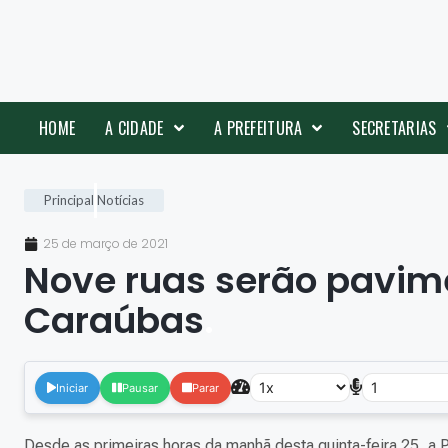
HOME
A CIDADE
A PREFEITURA
SECRETARIAS
Principal
Notícias
25 de março de 2021
Nove ruas serão pavime
Caraúbas
.
Iniciar
Pausar
Parar
Desde as primeiras horas da manhã desta quinta-feira 25, a P