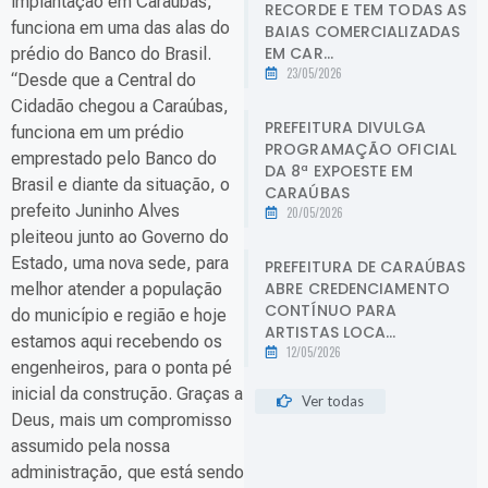
implantação em Caraúbas,
RECORDE E TEM TODAS AS
funciona em uma das alas do
BAIAS COMERCIALIZADAS
EM CAR...
prédio do Banco do Brasil.
23/05/2026
“Desde que a Central do
Cidadão chegou a Caraúbas,
PREFEITURA DIVULGA
funciona em um prédio
PROGRAMAÇÃO OFICIAL
emprestado pelo Banco do
DA 8ª EXPOESTE EM
Brasil e diante da situação, o
CARAÚBAS
prefeito Juninho Alves
20/05/2026
pleiteou junto ao Governo do
Estado, uma nova sede, para
PREFEITURA DE CARAÚBAS
ABRE CREDENCIAMENTO
melhor atender a população
CONTÍNUO PARA
do município e região e hoje
ARTISTAS LOCA...
estamos aqui recebendo os
12/05/2026
engenheiros, para o ponta pé
inicial da construção. Graças a
Ver todas
Deus, mais um compromisso
assumido pela nossa
administração, que está sendo