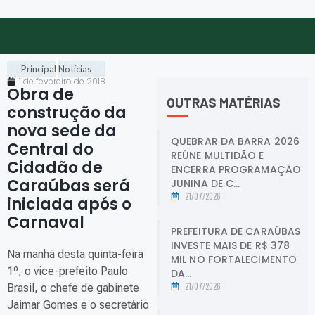
Principal
Notícias
1 de fevereiro de 2018
Obra de
OUTRAS MATÉRIAS
construção da
nova sede da
QUEBRAR DA BARRA 2026
Central do
REÚNE MULTIDÃO E
Cidadão de
ENCERRA PROGRAMAÇÃO
Caraúbas será
JUNINA DE C...
21/07/2026
iniciada após o
Carnaval
.
PREFEITURA DE CARAÚBAS
INVESTE MAIS DE R$ 378
Na manhã desta quinta-feira
MIL NO FORTALECIMENTO
1º, o vice-prefeito Paulo
DA...
21/07/2026
Brasil, o chefe de gabinete
Jaimar Gomes e o secretário