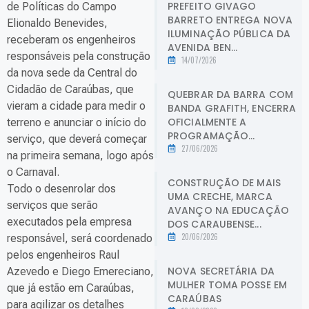
PREFEITO GIVAGO
de Políticas do Campo
BARRETO ENTREGA NOVA
Elionaldo Benevides,
ILUMINAÇÃO PÚBLICA DA
receberam os engenheiros
AVENIDA BEN...
responsáveis pela construção
14/07/2026
da nova sede da Central do
Cidadão de Caraúbas, que
QUEBRAR DA BARRA COM
vieram a cidade para medir o
BANDA GRAFITH, ENCERRA
OFICIALMENTE A
terreno e anunciar o início do
PROGRAMAÇÃO...
serviço, que deverá começar
27/06/2026
na primeira semana, logo após
o Carnaval.
CONSTRUÇÃO DE MAIS
Todo o desenrolar dos
UMA CRECHE, MARCA
serviços que serão
AVANÇO NA EDUCAÇÃO
executados pela empresa
DOS CARAUBENSE...
20/06/2026
responsável, será coordenado
pelos engenheiros Raul
NOVA SECRETÁRIA DA
Azevedo e Diego Emereciano,
MULHER TOMA POSSE EM
que já estão em Caraúbas,
CARAÚBAS
para agilizar os detalhes