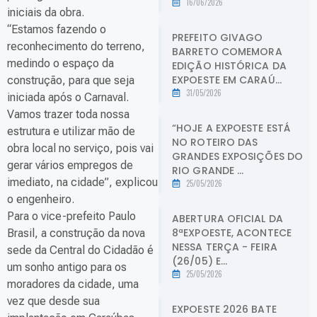
16/06/2026
iniciais da obra.
“Estamos fazendo o
PREFEITO GIVAGO
reconhecimento do terreno,
BARRETO COMEMORA
medindo o espaço da
EDIÇÃO HISTÓRICA DA
EXPOESTE EM CARAÚ...
construção, para que seja
31/05/2026
iniciada após o Carnaval.
Vamos trazer toda nossa
“HOJE A EXPOESTE ESTÁ
estrutura e utilizar mão de
NO ROTEIRO DAS
obra local no serviço, pois vai
GRANDES EXPOSIÇÕES DO
gerar vários empregos de
RIO GRANDE ...
imediato, na cidade”, explicou
25/05/2026
o engenheiro.
Para o vice-prefeito Paulo
ABERTURA OFICIAL DA
8ªEXPOESTE, ACONTECE
Brasil, a construção da nova
NESSA TERÇA - FEIRA
sede da Central do Cidadão é
(26/05) E...
um sonho antigo para os
25/05/2026
moradores da cidade, uma
vez que desde sua
EXPOESTE 2026 BATE