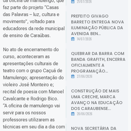
da oficina de mamulengo, que
21/07/2026
faz parte do projeto “Casas
das Palavras – luz, cultura e
PREFEITO GIVAGO
movimento”, voltado para
BARRETO ENTREGA NOVA
ILUMINAÇÃO PÚBLICA DA
educadores da rede municipal
AVENIDA BEN...
de ensino de Caraúbas.
14/07/2026
No ato de encerramento do
QUEBRAR DA BARRA COM
curso, aconteceram as
BANDA GRAFITH, ENCERRA
apresentações culturais de
OFICIALMENTE A
teatro com o grupo Caçuá de
PROGRAMAÇÃO...
27/06/2026
Mamulengo; apresentação do
violeiro José Monteiro e;
CONSTRUÇÃO DE MAIS
recital de poesia com Manoel
UMA CRECHE, MARCA
Cavalcante e Rodrigo Bico.
AVANÇO NA EDUCAÇÃO
“A oficina de mamulengo vai
DOS CARAUBENSE...
servir para os nossos
20/06/2026
professores utilizarem as
técnicas em seu dia a dia com
NOVA SECRETÁRIA DA