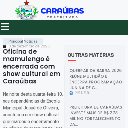
Principal
Notícias
10 de dezembro de 2020
Oficina de
OUTRAS MATÉRIAS
mamulengo é
encerrada com
QUEBRAR DA BARRA 2026
show cultural em
REÚNE MULTIDÃO E
Caraúbas
.
ENCERRA PROGRAMAÇÃO
JUNINA DE C...
21/07/2026
Na noite desta quarta-feira 10,
nas dependências da Escola
PREFEITURA DE CARAÚBAS
Municipal Josué de Oliveira,
INVESTE MAIS DE R$ 378
aconteceu um show cultural
MIL NO FORTALECIMENTO
que marcou o encerramento
DA...