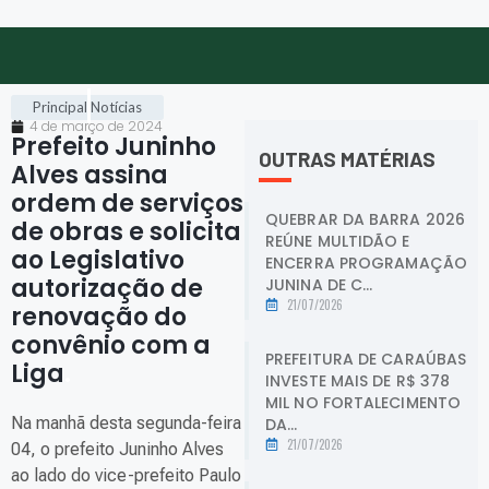
Principal
Notícias
4 de março de 2024
Prefeito Juninho
OUTRAS MATÉRIAS
Alves assina
ordem de serviços
QUEBRAR DA BARRA 2026
de obras e solicita
REÚNE MULTIDÃO E
ao Legislativo
ENCERRA PROGRAMAÇÃO
autorização de
JUNINA DE C...
21/07/2026
renovação do
convênio com a
PREFEITURA DE CARAÚBAS
Liga
.
INVESTE MAIS DE R$ 378
MIL NO FORTALECIMENTO
Na manhã desta segunda-feira
DA...
21/07/2026
04, o prefeito Juninho Alves
ao lado do vice-prefeito Paulo