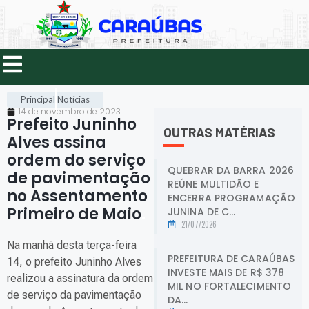
Principal
Notícias
14 de novembro de 2023
Prefeito Juninho
OUTRAS MATÉRIAS
Alves assina
ordem do serviço
QUEBRAR DA BARRA 2026
de pavimentação
REÚNE MULTIDÃO E
no Assentamento
ENCERRA PROGRAMAÇÃO
Primeiro de Maio
.
JUNINA DE C...
21/07/2026
Na manhã desta terça-feira
PREFEITURA DE CARAÚBAS
14, o prefeito Juninho Alves
INVESTE MAIS DE R$ 378
realizou a assinatura da ordem
MIL NO FORTALECIMENTO
de serviço da pavimentação
DA...