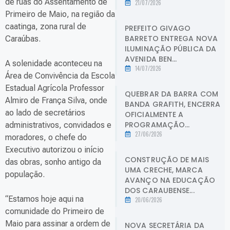
de ruas do Assentamento de
21/07/2026
Primeiro de Maio, na região da
caatinga, zona rural de
PREFEITO GIVAGO
BARRETO ENTREGA NOVA
Caraúbas.
ILUMINAÇÃO PÚBLICA DA
AVENIDA BEN...
A solenidade aconteceu na
14/07/2026
Área de Convivência da Escola
Estadual Agrícola Professor
QUEBRAR DA BARRA COM
Almiro de França Silva, onde
BANDA GRAFITH, ENCERRA
ao lado de secretários
OFICIALMENTE A
PROGRAMAÇÃO...
administrativos, convidados e
27/06/2026
moradores, o chefe do
Executivo autorizou o início
CONSTRUÇÃO DE MAIS
das obras, sonho antigo da
UMA CRECHE, MARCA
população.
AVANÇO NA EDUCAÇÃO
DOS CARAUBENSE...
“Estamos hoje aqui na
20/06/2026
comunidade do Primeiro de
Maio para assinar a ordem de
NOVA SECRETÁRIA DA