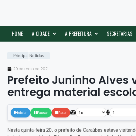
HOME
A CIDADE
A PREFEITURA
SECRETARIAS
Principal
Notícias
20 de maio de 2021
Prefeito Juninho Alves 
entrega material esco
Iniciar
Pausar
Parar
Nesta quinta-feira 20, o prefeito de Caraúbas esteve visitan