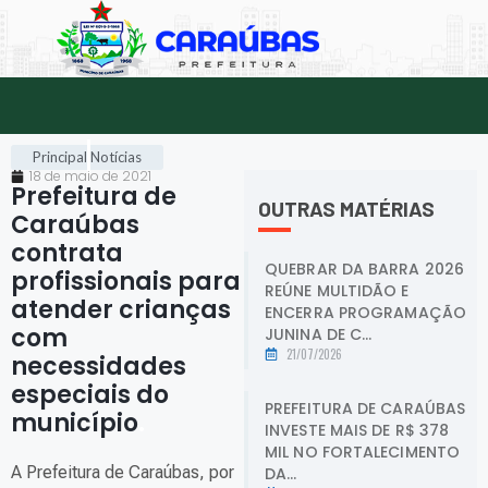
Principal
Notícias
18 de maio de 2021
Prefeitura de
OUTRAS MATÉRIAS
Caraúbas
contrata
QUEBRAR DA BARRA 2026
profissionais para
REÚNE MULTIDÃO E
atender crianças
ENCERRA PROGRAMAÇÃO
com
JUNINA DE C...
21/07/2026
necessidades
especiais do
PREFEITURA DE CARAÚBAS
município
.
INVESTE MAIS DE R$ 378
MIL NO FORTALECIMENTO
A Prefeitura de Caraúbas, por
DA...