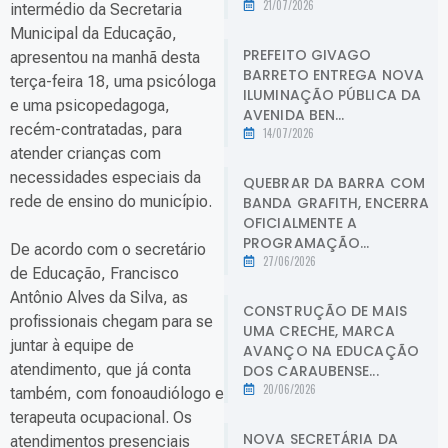
21/07/2026
intermédio da Secretaria
Municipal da Educação,
PREFEITO GIVAGO
apresentou na manhã desta
BARRETO ENTREGA NOVA
terça-feira 18, uma psicóloga
ILUMINAÇÃO PÚBLICA DA
e uma psicopedagoga,
AVENIDA BEN...
recém-contratadas, para
14/07/2026
atender crianças com
necessidades especiais da
QUEBRAR DA BARRA COM
rede de ensino do município.
BANDA GRAFITH, ENCERRA
OFICIALMENTE A
PROGRAMAÇÃO...
De acordo com o secretário
27/06/2026
de Educação, Francisco
Antônio Alves da Silva, as
CONSTRUÇÃO DE MAIS
profissionais chegam para se
UMA CRECHE, MARCA
juntar à equipe de
AVANÇO NA EDUCAÇÃO
atendimento, que já conta
DOS CARAUBENSE...
20/06/2026
também, com fonoaudiólogo e
terapeuta ocupacional. Os
NOVA SECRETÁRIA DA
atendimentos presenciais