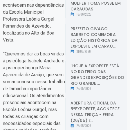
MULHER TOMA POSSE EM
acontecem nas dependências
CARAÚBAS
da Escola Municipal
16/06/2026
Professora Leônia Gurgel
Fernandes de Azevedo,
PREFEITO GIVAGO
localizada no Alto da Boa
BARRETO COMEMORA
Vista.
EDIÇÃO HISTÓRICA DA
EXPOESTE EM CARAÚ...
31/05/2026
“Queremos dar as boas vindas
à psicóloga Isabele Andrade e
“HOJE A EXPOESTE ESTÁ
a psicopedagoga Maria
NO ROTEIRO DAS
Aparecida de Araújo, que vem
GRANDES EXPOSIÇÕES DO
somar conosco nesse trabalho
RIO GRANDE ...
de tamanha importância
25/05/2026
educacional. Os atendimentos
presenciais acontecem na
ABERTURA OFICIAL DA
8ªEXPOESTE, ACONTECE
Escola Leônia Gurgel, mas
NESSA TERÇA - FEIRA
todas as crianças com
(26/05) E...
necessidades especiais das
25/05/2026