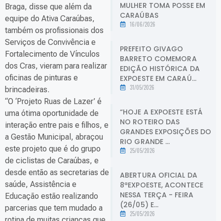
MULHER TOMA POSSE EM
Braga, disse que além da
CARAÚBAS
equipe do Ativa Caraúbas,
16/06/2026
também os profissionais dos
Serviços de Convivência e
PREFEITO GIVAGO
Fortalecimento de Vínculos
BARRETO COMEMORA
dos Cras, vieram para realizar
EDIÇÃO HISTÓRICA DA
oficinas de pinturas e
EXPOESTE EM CARAÚ...
31/05/2026
brincadeiras.
“O ‘Projeto Ruas de Lazer’ é
“HOJE A EXPOESTE ESTÁ
uma ótima oportunidade de
NO ROTEIRO DAS
interação entre pais e filhos, e
GRANDES EXPOSIÇÕES DO
a Gestão Municipal, abraçou
RIO GRANDE ...
este projeto que é do grupo
25/05/2026
de ciclistas de Caraúbas, e
desde então as secretarias de
ABERTURA OFICIAL DA
saúde, Assistência e
8ªEXPOESTE, ACONTECE
NESSA TERÇA - FEIRA
Educação estão realizando
(26/05) E...
parcerias que tem mudado a
25/05/2026
rotina de muitas crianças que