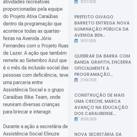
atividades recreativas
21/07/2026
proporcionadas pela equipe
do Projeto Ativa Caraúbas
PREFEITO GIVAGO
BARRETO ENTREGA NOVA
dentro da programação que
ILUMINAÇÃO PÚBLICA DA
acontece todas as quartas-
AVENIDA BEN...
feiras na Avenida Jório
14/07/2026
Fernandes com o Projeto Ruas
de Lazer. A ação que também
QUEBRAR DA BARRA COM
remete ao Setembro Azul que
BANDA GRAFITH, ENCERRA
é o mês da inclusão social das
OFICIALMENTE A
PROGRAMAÇÃO...
pessoas com deficiência, teve
27/06/2026
uma parceria entre
Assistência Social e o grupo
CONSTRUÇÃO DE MAIS
Caraúbas Bike Team, onde
UMA CRECHE, MARCA
reuniram diversas crianças
AVANÇO NA EDUCAÇÃO
para brincar e interagir.
DOS CARAUBENSE...
20/06/2026
Durante a ação a secretária de
Assistência Social Elinuze
NOVA SECRETÁRIA DA