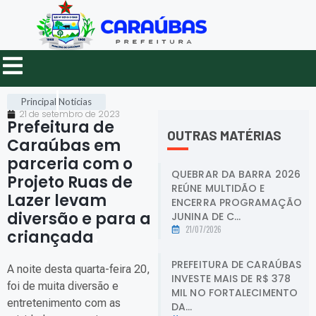
Principal
Notícias
21 de setembro de 2023
Prefeitura de
OUTRAS MATÉRIAS
Caraúbas em
parceria com o
QUEBRAR DA BARRA 2026
Projeto Ruas de
REÚNE MULTIDÃO E
Lazer levam
ENCERRA PROGRAMAÇÃO
diversão e para a
JUNINA DE C...
21/07/2026
criançada
.
PREFEITURA DE CARAÚBAS
A noite desta quarta-feira 20,
INVESTE MAIS DE R$ 378
foi de muita diversão e
MIL NO FORTALECIMENTO
entretenimento com as
DA...