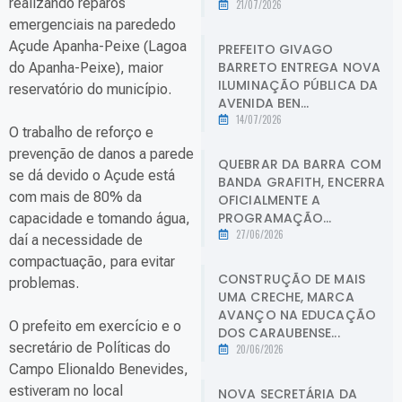
realizando reparos
21/07/2026
emergenciais na parededo
Açude Apanha-Peixe (Lagoa
PREFEITO GIVAGO
BARRETO ENTREGA NOVA
do Apanha-Peixe), maior
ILUMINAÇÃO PÚBLICA DA
reservatório do município.
AVENIDA BEN...
14/07/2026
O trabalho de reforço e
prevenção de danos a parede
QUEBRAR DA BARRA COM
se dá devido o Açude está
BANDA GRAFITH, ENCERRA
com mais de 80% da
OFICIALMENTE A
PROGRAMAÇÃO...
capacidade e tomando água,
27/06/2026
daí a necessidade de
compactuação, para evitar
CONSTRUÇÃO DE MAIS
problemas.
UMA CRECHE, MARCA
AVANÇO NA EDUCAÇÃO
O prefeito em exercício e o
DOS CARAUBENSE...
secretário de Políticas do
20/06/2026
Campo Elionaldo Benevides,
estiveram no local
NOVA SECRETÁRIA DA