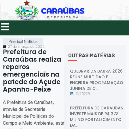
Principal
Notícias
27 de março de 2020
Prefeitura de
OUTRAS MATÉRIAS
Caraúbas realiza
reparos
QUEBRAR DA BARRA 2026
emergenciais na
REÚNE MULTIDÃO E
patede do Açude
ENCERRA PROGRAMAÇÃO
Apanha-Peixe
.
JUNINA DE C...
21/07/2026
A Prefeitura de Caraúbas,
PREFEITURA DE CARAÚBAS
através da Secretaria
INVESTE MAIS DE R$ 378
Municipal de Políticas do
MIL NO FORTALECIMENTO
Campo e Meio Ambiente, está
DA...