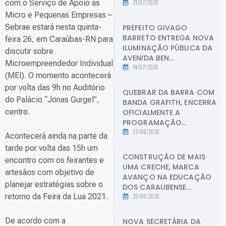
com o Serviço de Apoio às
21/07/2026
Micro e Pequenas Empresas –
Sebrae estará nesta quinta-
PREFEITO GIVAGO
BARRETO ENTREGA NOVA
feira 26, em Caraúbas-RN para
ILUMINAÇÃO PÚBLICA DA
discutir sobre
AVENIDA BEN...
Microempreendedor Individual
14/07/2026
(MEI). O momento acontecerá
por volta das 9h no Auditório
QUEBRAR DA BARRA COM
do Palácio “Jonas Gurgel”,
BANDA GRAFITH, ENCERRA
centro.
OFICIALMENTE A
PROGRAMAÇÃO...
27/06/2026
Acontecerá ainda na parte da
tarde por volta das 15h um
CONSTRUÇÃO DE MAIS
encontro com os feirantes e
UMA CRECHE, MARCA
artesãos com objetivo de
AVANÇO NA EDUCAÇÃO
planejar estratégias sobre o
DOS CARAUBENSE...
retorno da Feira da Lua 2021.
20/06/2026
De acordo com a
NOVA SECRETÁRIA DA