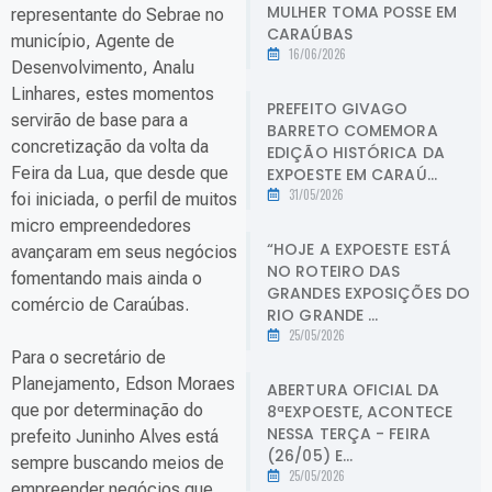
MULHER TOMA POSSE EM
representante do Sebrae no
CARAÚBAS
município, Agente de
16/06/2026
Desenvolvimento, Analu
Linhares, estes momentos
PREFEITO GIVAGO
servirão de base para a
BARRETO COMEMORA
concretização da volta da
EDIÇÃO HISTÓRICA DA
Feira da Lua, que desde que
EXPOESTE EM CARAÚ...
31/05/2026
foi iniciada, o perfil de muitos
micro empreendedores
“HOJE A EXPOESTE ESTÁ
avançaram em seus negócios
NO ROTEIRO DAS
fomentando mais ainda o
GRANDES EXPOSIÇÕES DO
comércio de Caraúbas.
RIO GRANDE ...
25/05/2026
Para o secretário de
Planejamento, Edson Moraes
ABERTURA OFICIAL DA
que por determinação do
8ªEXPOESTE, ACONTECE
NESSA TERÇA - FEIRA
prefeito Juninho Alves está
(26/05) E...
sempre buscando meios de
25/05/2026
empreender negócios que