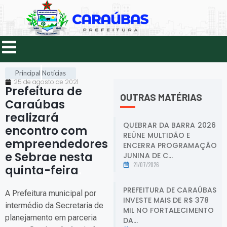
Principal
Notícias
25 de agosto de 2021
Prefeitura de
OUTRAS MATÉRIAS
Caraúbas
realizará
QUEBRAR DA BARRA 2026
encontro com
REÚNE MULTIDÃO E
empreendedores
ENCERRA PROGRAMAÇÃO
e Sebrae nesta
JUNINA DE C...
21/07/2026
quinta-feira
.
PREFEITURA DE CARAÚBAS
A Prefeitura municipal por
INVESTE MAIS DE R$ 378
intermédio da Secretaria de
MIL NO FORTALECIMENTO
planejamento em parceria
DA...