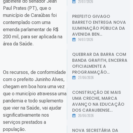
gabinete do senador Jean
21/07/2026
Paul Prates (PT), que o
município de Caraúbas foi
PREFEITO GIVAGO
BARRETO ENTREGA NOVA
contemplado com uma
ILUMINAÇÃO PÚBLICA DA
emenda parlamentar de R$
AVENIDA BEN...
200 mil, para ser aplicada na
14/07/2026
área da Saúde.
QUEBRAR DA BARRA COM
BANDA GRAFITH, ENCERRA
OFICIALMENTE A
PROGRAMAÇÃO...
Os recursos, de conformidade
27/06/2026
com o prefeito Juninho Alves,
chegam em boa hora uma vez
CONSTRUÇÃO DE MAIS
que o município atravessa uma
UMA CRECHE, MARCA
pandemia e todo suplemento
AVANÇO NA EDUCAÇÃO
que vier na Saúde, vai ajudar
DOS CARAUBENSE...
significativamente nos
20/06/2026
serviços prestados a
população.
NOVA SECRETÁRIA DA