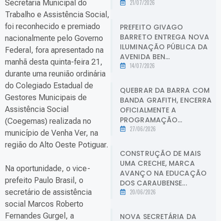
Secretaria Municipal do
21/07/2026
Trabalho e Assistência Social,
foi reconhecido e premiado
PREFEITO GIVAGO
BARRETO ENTREGA NOVA
nacionalmente pelo Governo
ILUMINAÇÃO PÚBLICA DA
Federal, fora apresentado na
AVENIDA BEN...
manhã desta quinta-feira 21,
14/07/2026
durante uma reunião ordinária
do Colegiado Estadual de
QUEBRAR DA BARRA COM
Gestores Municipais de
BANDA GRAFITH, ENCERRA
Assistência Social
OFICIALMENTE A
PROGRAMAÇÃO...
(Coegemas) realizada no
27/06/2026
município de Venha Ver, na
região do Alto Oeste Potiguar.
CONSTRUÇÃO DE MAIS
UMA CRECHE, MARCA
Na oportunidade, o vice-
AVANÇO NA EDUCAÇÃO
prefeito Paulo Brasil, o
DOS CARAUBENSE...
secretário de assistência
20/06/2026
social Marcos Roberto
Fernandes Gurgel, a
NOVA SECRETÁRIA DA