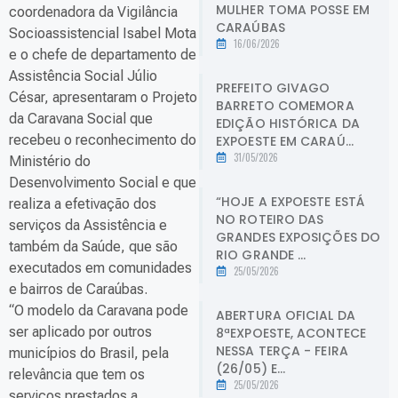
MULHER TOMA POSSE EM
coordenadora da Vigilância
CARAÚBAS
Socioassistencial Isabel Mota
16/06/2026
e o chefe de departamento de
Assistência Social Júlio
PREFEITO GIVAGO
César, apresentaram o Projeto
BARRETO COMEMORA
da Caravana Social que
EDIÇÃO HISTÓRICA DA
recebeu o reconhecimento do
EXPOESTE EM CARAÚ...
31/05/2026
Ministério do
Desenvolvimento Social e que
“HOJE A EXPOESTE ESTÁ
realiza a efetivação dos
NO ROTEIRO DAS
serviços da Assistência e
GRANDES EXPOSIÇÕES DO
também da Saúde, que são
RIO GRANDE ...
executados em comunidades
25/05/2026
e bairros de Caraúbas.
“O modelo da Caravana pode
ABERTURA OFICIAL DA
ser aplicado por outros
8ªEXPOESTE, ACONTECE
NESSA TERÇA - FEIRA
municípios do Brasil, pela
(26/05) E...
relevância que tem os
25/05/2026
serviços prestados a