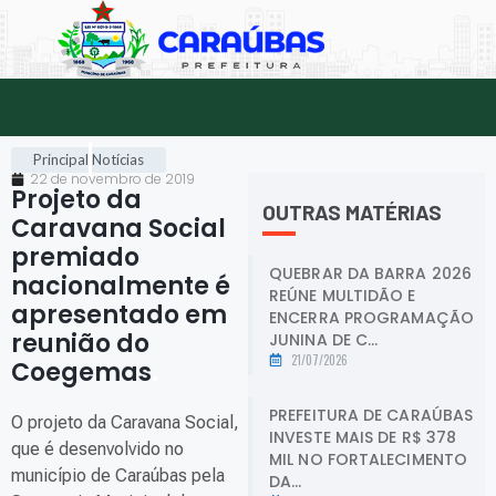
Principal
Notícias
22 de novembro de 2019
Projeto da
OUTRAS MATÉRIAS
Caravana Social
premiado
QUEBRAR DA BARRA 2026
nacionalmente é
REÚNE MULTIDÃO E
apresentado em
ENCERRA PROGRAMAÇÃO
reunião do
JUNINA DE C...
21/07/2026
Coegemas
.
PREFEITURA DE CARAÚBAS
O projeto da Caravana Social,
INVESTE MAIS DE R$ 378
que é desenvolvido no
MIL NO FORTALECIMENTO
município de Caraúbas pela
DA...