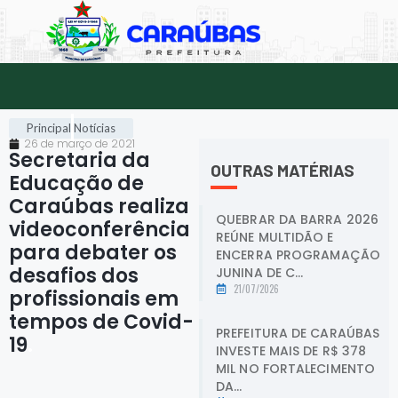
Principal
Notícias
26 de março de 2021
Secretaria da
OUTRAS MATÉRIAS
Educação de
Caraúbas realiza
QUEBRAR DA BARRA 2026
videoconferência
REÚNE MULTIDÃO E
para debater os
ENCERRA PROGRAMAÇÃO
desafios dos
JUNINA DE C...
21/07/2026
profissionais em
tempos de Covid-
PREFEITURA DE CARAÚBAS
19
.
INVESTE MAIS DE R$ 378
MIL NO FORTALECIMENTO
DA...