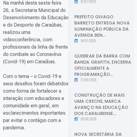
21/07/2026
Na manhã desta sexta-feira
26, a Secretaria Municipal do
PREFEITO GIVAGO
Desenvolvimento da Educação
BARRETO ENTREGA NOVA
e do Desporto de Caraúbas,
ILUMINAÇÃO PÚBLICA DA
realizou uma
AVENIDA BEN...
videoconferência, com
14/07/2026
profissionais da linha de frente
do combate ao Coronavírus
QUEBRAR DA BARRA COM
(Covid-19) em Caraúbas.
BANDA GRAFITH, ENCERRA
OFICIALMENTE A
PROGRAMAÇÃO...
Com o tema – o Covid-19 e
27/06/2026
seus desafios foram debatidos
como forma de fortalecer a
CONSTRUÇÃO DE MAIS
interação com educadores e
UMA CRECHE, MARCA
comunidade em geral, em
AVANÇO NA EDUCAÇÃO
esclarecimentos importantes
DOS CARAUBENSE...
20/06/2026
par evitar o contágio com a
pandemia.
NOVA SECRETÁRIA DA