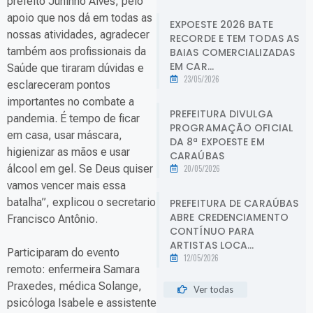
prefeito Juninho Alves, pelo
apoio que nos dá em todas as
EXPOESTE 2026 BATE
nossas atividades, agradecer
RECORDE E TEM TODAS AS
também aos profissionais da
BAIAS COMERCIALIZADAS
EM CAR...
Saúde que tiraram dúvidas e
23/05/2026
esclareceram pontos
importantes no combate a
PREFEITURA DIVULGA
pandemia. É tempo de ficar
PROGRAMAÇÃO OFICIAL
em casa, usar máscara,
DA 8ª EXPOESTE EM
higienizar as mãos e usar
CARAÚBAS
álcool em gel. Se Deus quiser
20/05/2026
vamos vencer mais essa
batalha”, explicou o secretario
PREFEITURA DE CARAÚBAS
ABRE CREDENCIAMENTO
Francisco Antônio.
CONTÍNUO PARA
ARTISTAS LOCA...
Participaram do evento
12/05/2026
remoto: enfermeira Samara
Praxedes, médica Solange,
Ver todas
psicóloga Isabele e assistente