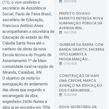
21/07/2026
(11), o vice-prefeito e
secretário de Assistência
PREFEITO GIVAGO
Social, Paulo de Paiva Brasil,
BARRETO ENTREGA NOVA
secretário de Educação,
ILUMINAÇÃO PÚBLICA DA
Francisco Antônio Alves
AVENIDA BEN...
acompanharam a secretária de
14/07/2026
Educação do estado do RN,
Cláudia Santa Rosa até o
QUEBRAR DA BARRA COM
canteiro de obras da nova
BANDA GRAFITH, ENCERRA
OFICIALMENTE A
Escola técnica do Projeto de
PROGRAMAÇÃO...
Assentamento 1º de Maio
27/06/2026
comunidade rural na região de
Miranda, Caraúbas, RN.
CONSTRUÇÃO DE MAIS
O objetivo da visita foi
UMA CRECHE, MARCA
averiguação do andamento
AVANÇO NA EDUCAÇÃO
das obras que segundo o
DOS CARAUBENSE...
20/06/2026
encarregado da obra,
engenheiro Zélito Nunes a
NOVA SECRETÁRIA DA
obra já se encontra em 70%