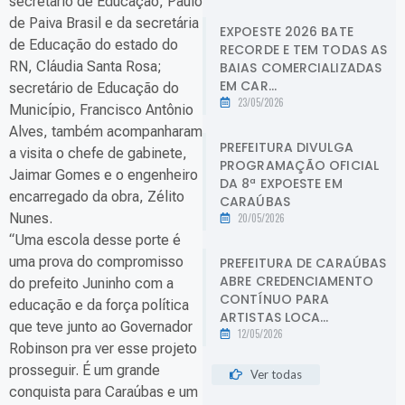
secretário de Educação, Paulo
de Paiva Brasil e da secretária
EXPOESTE 2026 BATE
de Educação do estado do
RECORDE E TEM TODAS AS
RN, Cláudia Santa Rosa;
BAIAS COMERCIALIZADAS
EM CAR...
secretário de Educação do
23/05/2026
Município, Francisco Antônio
Alves, também acompanharam
PREFEITURA DIVULGA
a visita o chefe de gabinete,
PROGRAMAÇÃO OFICIAL
Jaimar Gomes e o engenheiro
DA 8ª EXPOESTE EM
encarregado da obra, Zélito
CARAÚBAS
Nunes.
20/05/2026
“Uma escola desse porte é
uma prova do compromisso
PREFEITURA DE CARAÚBAS
ABRE CREDENCIAMENTO
do prefeito Juninho com a
CONTÍNUO PARA
educação e da força política
ARTISTAS LOCA...
que teve junto ao Governador
12/05/2026
Robinson pra ver esse projeto
prosseguir. É um grande
Ver todas
conquista para Caraúbas e um