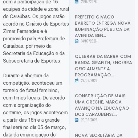
com a participação de 16
21/07/2026
equipes da cidade e zona rural
de Caraúbas. Os jogos estão
PREFEITO GIVAGO
BARRETO ENTREGA NOVA
acordo no Ginásio de Esportes
ILUMINAÇÃO PÚBLICA DA
Zimar Fernandes e é
AVENIDA BEN...
promovido pala Prefeitura de
14/07/2026
Caraúbas, por meio da
Secretaria da Educação e da
QUEBRAR DA BARRA COM
Subsecretaria de Esportes.
BANDA GRAFITH, ENCERRA
OFICIALMENTE A
PROGRAMAÇÃO...
Durante a abertura da
27/06/2026
competição, aconteceu um
torneio de futsal feminino,
CONSTRUÇÃO DE MAIS
com times locais. De acordo
UMA CRECHE, MARCA
com a organização do
AVANÇO NA EDUCAÇÃO
certame, os jogos acontecem
DOS CARAUBENSE...
a partir das 18h e a grande
20/06/2026
final será no dia 05 de março,
data da emancipação do
NOVA SECRETÁRIA DA