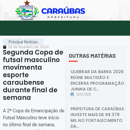
Principal
Notícias
26 de fevereiro de 2024
Segunda Copa de
OUTRAS MATÉRIAS
futsal masculino
movimenta
QUEBRAR DA BARRA 2026
esporte
REÚNE MULTIDÃO E
caraubense
ENCERRA PROGRAMAÇÃO
durante final de
JUNINA DE C...
21/07/2026
semana
.
PREFEITURA DE CARAÚBAS
A 2ª Copa da Emancipação de
INVESTE MAIS DE R$ 378
Futsal Masculino teve início
MIL NO FORTALECIMENTO
no último final de semana,
DA...