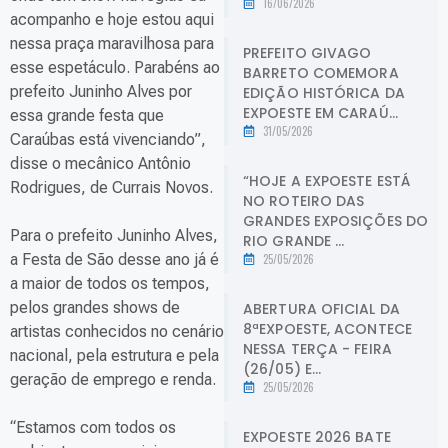
16/06/2026
acompanho e hoje estou aqui
nessa praça maravilhosa para
PREFEITO GIVAGO
esse espetáculo. Parabéns ao
BARRETO COMEMORA
prefeito Juninho Alves por
EDIÇÃO HISTÓRICA DA
EXPOESTE EM CARAÚ...
essa grande festa que
31/05/2026
Caraúbas está vivenciando”,
disse o mecânico Antônio
“HOJE A EXPOESTE ESTÁ
Rodrigues, de Currais Novos.
NO ROTEIRO DAS
GRANDES EXPOSIÇÕES DO
Para o prefeito Juninho Alves,
RIO GRANDE ...
a Festa de São desse ano já é
25/05/2026
a maior de todos os tempos,
pelos grandes shows de
ABERTURA OFICIAL DA
8ªEXPOESTE, ACONTECE
artistas conhecidos no cenário
NESSA TERÇA - FEIRA
nacional, pela estrutura e pela
(26/05) E...
geração de emprego e renda.
25/05/2026
“Estamos com todos os
EXPOESTE 2026 BATE