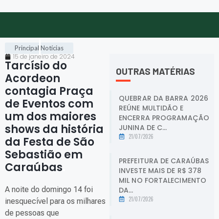
Principal
Notícias
15 de janeiro de 2024
Tarcísio do
OUTRAS MATÉRIAS
Acordeon
contagia Praça
QUEBRAR DA BARRA 2026
de Eventos com
REÚNE MULTIDÃO E
um dos maiores
ENCERRA PROGRAMAÇÃO
shows da história
JUNINA DE C...
21/07/2026
da Festa de São
Sebastião em
PREFEITURA DE CARAÚBAS
Caraúbas
.
INVESTE MAIS DE R$ 378
MIL NO FORTALECIMENTO
A noite do domingo 14 foi
DA...
21/07/2026
inesquecível para os milhares
de pessoas que