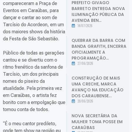
PREFEITO GIVAGO
compareceram a Praça de
BARRETO ENTREGA NOVA
Eventos em Caraúbas, para
ILUMINAÇÃO PÚBLICA DA
dançar e cantar ao som de
AVENIDA BEN...
Tarcísio do Acordeon, em um
14/07/2026
dos maiores shows da história
da Festa de São Sebastião.
QUEBRAR DA BARRA COM
BANDA GRAFITH, ENCERRA
OFICIALMENTE A
Público de todas as gerações
PROGRAMAÇÃO...
cantou e se divertiu com o
27/06/2026
ritmo frenético da sanfona de
Tarcísio, um dos principais
CONSTRUÇÃO DE MAIS
nomes do piseiro da
UMA CRECHE, MARCA
atualidade. Pela primeira vez
AVANÇO NA EDUCAÇÃO
em Caraúbas, o artista fez
DOS CARAUBENSE...
20/06/2026
bonito com a empolgação que
tomou conta de todos.
NOVA SECRETÁRIA DA
MULHER TOMA POSSE EM
“É o meu cantor predileto,
CARAÚBAS
onde tem show na região eu