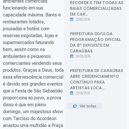
ambientes comerciais
RECORDE E TEM TODAS AS
funcionando em sua
BAIAS COMERCIALIZADAS
EM CAR...
capacidade máxima. Bares e
23/05/2026
restaurantes lotados,
pousadas e hotéis com
PREFEITURA DIVULGA
reservas esgotadas, lojas e
PROGRAMAÇÃO OFICIAL
supermercados faturando
DA 8ª EXPOESTE EM
bem, assim como os
CARAÚBAS
ambulantes e pequenos
20/05/2026
comerciantes vendendo seus
produtos. Graças a Deus, toda
PREFEITURA DE CARAÚBAS
ABRE CREDENCIAMENTO
essa efervescência comercial
CONTÍNUO PARA
é devido aos grandes eventos
ARTISTAS LOCA...
que a Festa de São Sebastião
12/05/2026
proporciona ao povo, a prova
disso é que em pleno
Ver todas
domingo, um majestoso show
com Tarcísio do Acordeon
arrastou uma multidão a Praça