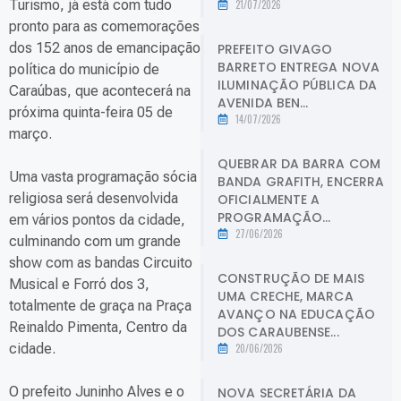
Turismo, já está com tudo
21/07/2026
pronto para as comemorações
dos 152 anos de emancipação
PREFEITO GIVAGO
BARRETO ENTREGA NOVA
política do município de
ILUMINAÇÃO PÚBLICA DA
Caraúbas, que acontecerá na
AVENIDA BEN...
próxima quinta-feira 05 de
14/07/2026
março.
QUEBRAR DA BARRA COM
Uma vasta programação sócia
BANDA GRAFITH, ENCERRA
religiosa será desenvolvida
OFICIALMENTE A
PROGRAMAÇÃO...
em vários pontos da cidade,
27/06/2026
culminando com um grande
show com as bandas Circuito
CONSTRUÇÃO DE MAIS
Musical e Forró dos 3,
UMA CRECHE, MARCA
totalmente de graça na Praça
AVANÇO NA EDUCAÇÃO
Reinaldo Pimenta, Centro da
DOS CARAUBENSE...
cidade.
20/06/2026
O prefeito Juninho Alves e o
NOVA SECRETÁRIA DA