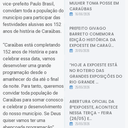
MULHER TOMA POSSE EM
vice-prefeito Paulo Brasil,
CARAÚBAS
convidam toda a população do
16/06/2026
município para participar das
festividades alusivas aos 152
PREFEITO GIVAGO
anos de história de Caraúbas.
BARRETO COMEMORA
EDIÇÃO HISTÓRICA DA
“Caraúbas está completando
EXPOESTE EM CARAÚ...
31/05/2026
152 anos de História e para
celebrar essa data, vamos
“HOJE A EXPOESTE ESTÁ
desenvolver uma grande
NO ROTEIRO DAS
programação desde o
GRANDES EXPOSIÇÕES DO
amanhecer do dia até o final
RIO GRANDE ...
da noite. Para tanto, queremos
25/05/2026
convidar toda população de
Caraúbas para somar conosco
ABERTURA OFICIAL DA
e celebrar p desenvolvimento
8ªEXPOESTE, ACONTECE
NESSA TERÇA - FEIRA
do nosso município. Se Deus
(26/05) E...
quiser vamos ter uma
25/05/2026
abençoada programação”