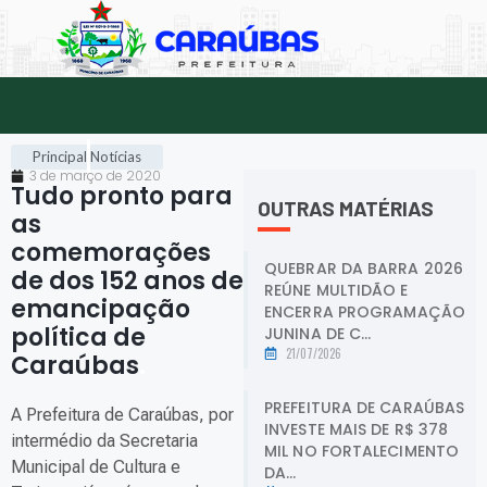
Principal
Notícias
3 de março de 2020
Tudo pronto para
OUTRAS MATÉRIAS
as
comemorações
QUEBRAR DA BARRA 2026
de dos 152 anos de
REÚNE MULTIDÃO E
emancipação
ENCERRA PROGRAMAÇÃO
política de
JUNINA DE C...
21/07/2026
Caraúbas
.
PREFEITURA DE CARAÚBAS
A Prefeitura de Caraúbas, por
INVESTE MAIS DE R$ 378
intermédio da Secretaria
MIL NO FORTALECIMENTO
Municipal de Cultura e
DA...