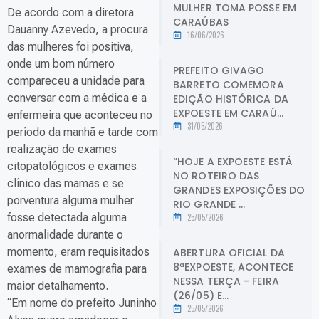
MULHER TOMA POSSE EM
De acordo com a diretora
CARAÚBAS
Dauanny Azevedo, a procura
16/06/2026
das mulheres foi positiva,
onde um bom número
PREFEITO GIVAGO
compareceu a unidade para
BARRETO COMEMORA
conversar com a médica e a
EDIÇÃO HISTÓRICA DA
EXPOESTE EM CARAÚ...
enfermeira que aconteceu no
31/05/2026
período da manhã e tarde com
realização de exames
“HOJE A EXPOESTE ESTÁ
citopatológicos e exames
NO ROTEIRO DAS
clínico das mamas e se
GRANDES EXPOSIÇÕES DO
porventura alguma mulher
RIO GRANDE ...
fosse detectada alguma
25/05/2026
anormalidade durante o
momento, eram requisitados
ABERTURA OFICIAL DA
8ªEXPOESTE, ACONTECE
exames de mamografia para
NESSA TERÇA - FEIRA
maior detalhamento.
(26/05) E...
“Em nome do prefeito Juninho
25/05/2026