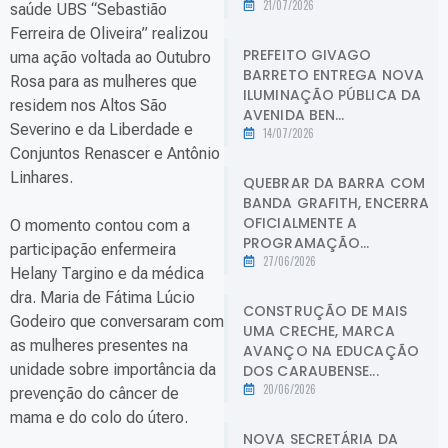
21/07/2026
saúde UBS “Sebastião
Ferreira de Oliveira” realizou
PREFEITO GIVAGO
uma ação voltada ao Outubro
BARRETO ENTREGA NOVA
Rosa para as mulheres que
ILUMINAÇÃO PÚBLICA DA
residem nos Altos São
AVENIDA BEN...
Severino e da Liberdade e
14/07/2026
Conjuntos Renascer e Antônio
Linhares.
QUEBRAR DA BARRA COM
BANDA GRAFITH, ENCERRA
OFICIALMENTE A
O momento contou com a
PROGRAMAÇÃO...
participação enfermeira
27/06/2026
Helany Targino e da médica
dra. Maria de Fátima Lúcio
CONSTRUÇÃO DE MAIS
Godeiro que conversaram com
UMA CRECHE, MARCA
as mulheres presentes na
AVANÇO NA EDUCAÇÃO
unidade sobre importância da
DOS CARAUBENSE...
20/06/2026
prevenção do câncer de
mama e do colo do útero.
NOVA SECRETÁRIA DA