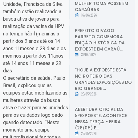
MULHER TOMA POSSE EM
Unidade, Francisca da Silva
CARAÚBAS
também estão realizando a
16/06/2026
busca ativa de jovens para
realização da vacina da HPV
PREFEITO GIVAGO
no tempo hábil (meninas a
BARRETO COMEMORA
partir dos 9 anos até os 14
EDIÇÃO HISTÓRICA DA
anos 11meses e 29 dias e os
EXPOESTE EM CARAÚ...
31/05/2026
meninos a partir dos 11anos
até 14 anos 11 meses e 29
“HOJE A EXPOESTE ESTÁ
dias.
NO ROTEIRO DAS
O secretário de saúde, Paulo
GRANDES EXPOSIÇÕES DO
Brasil, explicou que as
RIO GRANDE ...
equipes estão mobilizando as
25/05/2026
mulheres através da busca
ativa e trazer para as unidades
ABERTURA OFICIAL DA
para os cuidados logo cedo
8ªEXPOESTE, ACONTECE
NESSA TERÇA - FEIRA
quando detectado. “Neste
(26/05) E...
momento uma equipe
25/05/2026
multiprofissional faz toda a