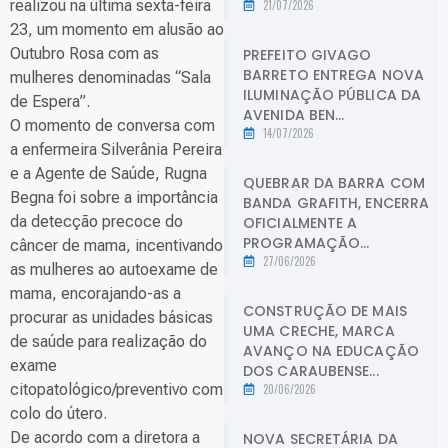
realizou na última sexta-feira
21/07/2026
23, um momento em alusão ao
Outubro Rosa com as
PREFEITO GIVAGO
BARRETO ENTREGA NOVA
mulheres denominadas “Sala
ILUMINAÇÃO PÚBLICA DA
de Espera”.
AVENIDA BEN...
O momento de conversa com
14/07/2026
a enfermeira Silverânia Pereira
e a Agente de Saúde, Rugna
QUEBRAR DA BARRA COM
Begna foi sobre a importância
BANDA GRAFITH, ENCERRA
da detecção precoce do
OFICIALMENTE A
PROGRAMAÇÃO...
câncer de mama, incentivando
27/06/2026
as mulheres ao autoexame de
mama, encorajando-as a
CONSTRUÇÃO DE MAIS
procurar as unidades básicas
UMA CRECHE, MARCA
de saúde para realização do
AVANÇO NA EDUCAÇÃO
exame
DOS CARAUBENSE...
citopatológico/preventivo com
20/06/2026
colo do útero.
De acordo com a diretora a
NOVA SECRETÁRIA DA