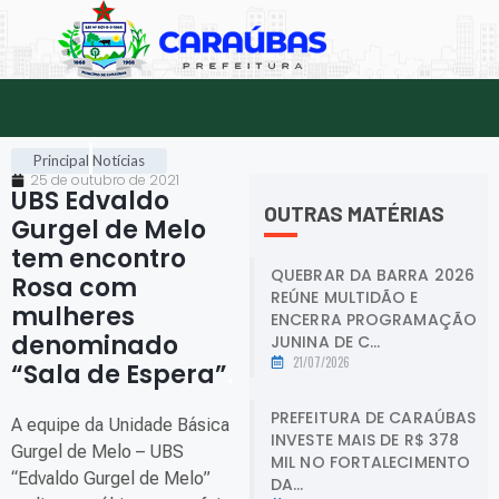
Principal
Notícias
25 de outubro de 2021
UBS Edvaldo
OUTRAS MATÉRIAS
Gurgel de Melo
tem encontro
QUEBRAR DA BARRA 2026
Rosa com
REÚNE MULTIDÃO E
mulheres
ENCERRA PROGRAMAÇÃO
denominado
JUNINA DE C...
21/07/2026
“Sala de Espera”
.
PREFEITURA DE CARAÚBAS
A equipe da Unidade Básica
INVESTE MAIS DE R$ 378
Gurgel de Melo – UBS
MIL NO FORTALECIMENTO
“Edvaldo Gurgel de Melo”
DA...